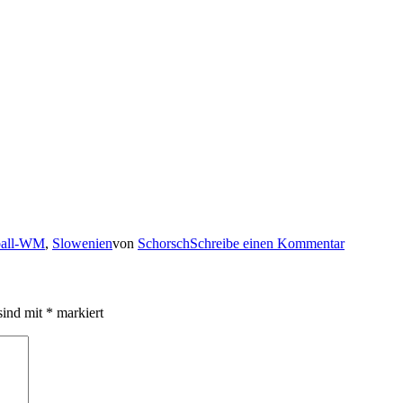
ball-WM
,
Slowenien
von
Schorsch
Schreibe einen Kommentar
sind mit
*
markiert