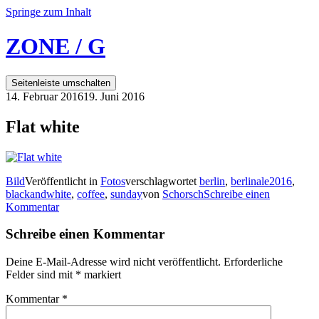
Springe zum Inhalt
ZONE / G
Seitenleiste umschalten
14. Februar 2016
19. Juni 2016
Flat white
Bild
Veröffentlicht in
Fotos
verschlagwortet
berlin
,
berlinale2016
,
blackandwhite
,
coffee
,
sunday
von
Schorsch
Schreibe einen
Kommentar
Schreibe einen Kommentar
Deine E-Mail-Adresse wird nicht veröffentlicht.
Erforderliche
Felder sind mit
*
markiert
Kommentar
*