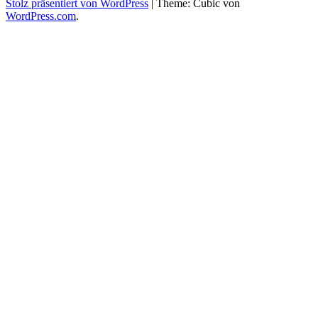
Stolz präsentiert von WordPress
|
Theme: Cubic von
WordPress.com
.