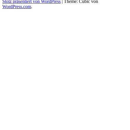
Stolz präsentiert von WordPress
|
Theme: Cubic von
WordPress.com
.