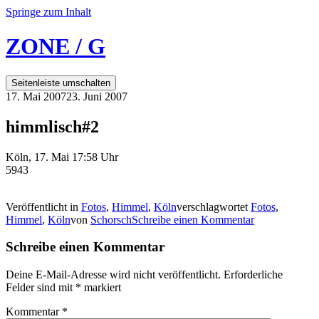
Springe zum Inhalt
ZONE / G
Seitenleiste umschalten
17. Mai 2007
23. Juni 2007
himmlisch#2
Köln, 17. Mai 17:58 Uhr
5943
Veröffentlicht in
Fotos
,
Himmel
,
Köln
verschlagwortet
Fotos
,
Himmel
,
Köln
von
Schorsch
Schreibe einen Kommentar
Schreibe einen Kommentar
Deine E-Mail-Adresse wird nicht veröffentlicht.
Erforderliche
Felder sind mit
*
markiert
Kommentar
*