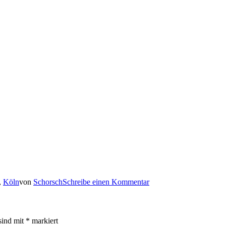
,
Köln
von
Schorsch
Schreibe einen Kommentar
sind mit
*
markiert