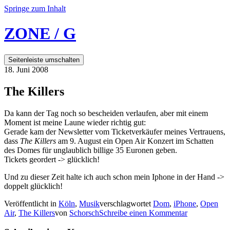
Springe zum Inhalt
ZONE / G
Seitenleiste umschalten
18. Juni 2008
The Killers
Da kann der Tag noch so bescheiden verlaufen, aber mit einem
Moment ist meine Laune wieder richtig gut:
Gerade kam der Newsletter vom Ticketverkäufer meines Vertrauens,
dass
The Killers
am 9. August ein Open Air Konzert im Schatten
des Domes für unglaublich billige 35 Euronen geben.
Tickets geordert -> glücklich!
Und zu dieser Zeit halte ich auch schon mein Iphone in der Hand ->
doppelt glücklich!
Veröffentlicht in
Köln
,
Musik
verschlagwortet
Dom
,
iPhone
,
Open
Air
,
The Killers
von
Schorsch
Schreibe einen Kommentar