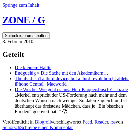
Springe zum Inhalt
ZONE / G
Seitenleiste umschalten
8. Februar 2010
Geteilt
Die kleinere Hälfte
Endgueltig » Die Sache mit den Akademikern…
The iPad isn't a third device, but a third revolution | Tablets |
iPhone Central | Macworld
Die Woche: Wie geht es uns, Herr Küppersbusch? – taz.de
–
„Merkel entspricht der US-Forderung nach mehr und dem
deutschen Wunsch nach weniger Soldaten zugleich und ist
überhaupt das dreisteste Mädchen, dass je „Ein bisschen
Frieden“ gecovert hat. “ 🙂
Veröffentlicht in
Blogroll
verschlagwortet
Feed
,
Reader
,
rss
von
Schorsch
Schreibe einen Kommentar