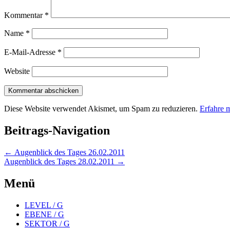
Kommentar
*
Name
*
E-Mail-Adresse
*
Website
Diese Website verwendet Akismet, um Spam zu reduzieren.
Erfahre 
Beitrags-Navigation
←
Augenblick des Tages 26.02.2011
Augenblick des Tages 28.02.2011
→
Menü
LEVEL / G
EBENE / G
SEKTOR / G