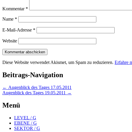
Kommentar
*
Name
*
E-Mail-Adresse
*
Website
Diese Website verwendet Akismet, um Spam zu reduzieren.
Erfahre 
Beitrags-Navigation
←
Augenblick des Tages 17.05.2011
Augenblick des Tages 19.05.2011
→
Menü
LEVEL / G
EBENE / G
SEKTOR / G