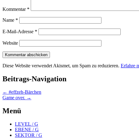
Kommentar
*
Name
*
E-Mail-Adresse
*
Website
Diese Website verwendet Akismet, um Spam zu reduzieren.
Erfahre 
Beitrags-Navigation
←
#effzeh-Bärchen
Game over.
→
Menü
LEVEL / G
EBENE / G
SEKTOR / G