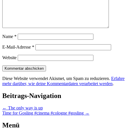
Name
*
E-Mail-Adresse
*
Website
Diese Website verwendet Akismet, um Spam zu reduzieren.
Erfahre
mehr darüber, wie deine Kommentardaten verarbeitet werden
.
Beitrags-Navigation
←
The only way is up
Time for Gosling #cinema #cologne #gosling
→
Menü