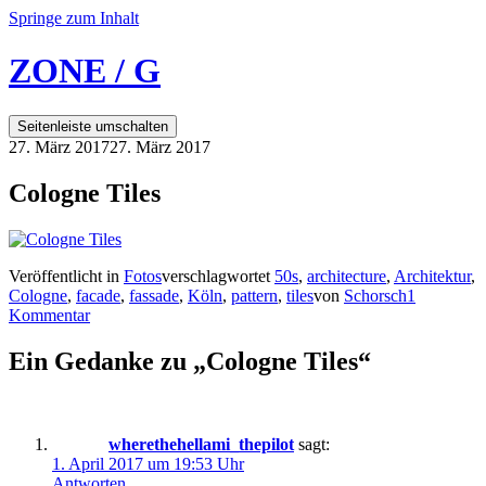
Springe zum Inhalt
ZONE / G
Seitenleiste umschalten
27. März 2017
27. März 2017
Cologne Tiles
Veröffentlicht in
Fotos
verschlagwortet
50s
,
architecture
,
Architektur
,
Cologne
,
facade
,
fassade
,
Köln
,
pattern
,
tiles
von
Schorsch
1
Kommentar
Ein Gedanke zu „
Cologne Tiles
“
wherethehellami_thepilot
sagt:
1. April 2017 um 19:53 Uhr
Antworten