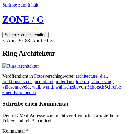
Springe zum Inhalt
ZONE / G
Seitenleiste umschalten
3. April 2018
3. April 2018
Ring Architektur
Veröffentlicht in
Fotos
verschlagwortet
architecture
,
dial
,
funktionalismus
,
nederland
,
rotterdam
,
telefon
,
vandervlugt
,
villasonneveld
,
wall
,
wand
,
wählscheibe
von
Schorsch
Schreibe
einen Kommentar
Schreibe einen Kommentar
Deine E-Mail-Adresse wird nicht veröffentlicht.
Erforderliche
Felder sind mit
*
markiert
Kommentar
*