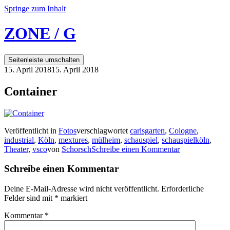
Springe zum Inhalt
ZONE / G
Seitenleiste umschalten
15. April 2018
15. April 2018
Container
Veröffentlicht in
Fotos
verschlagwortet
carlsgarten
,
Cologne
,
industrial
,
Köln
,
mextures
,
mülheim
,
schauspiel
,
schauspielköln
,
Theater
,
vsco
von
Schorsch
Schreibe einen Kommentar
Schreibe einen Kommentar
Deine E-Mail-Adresse wird nicht veröffentlicht.
Erforderliche
Felder sind mit
*
markiert
Kommentar
*