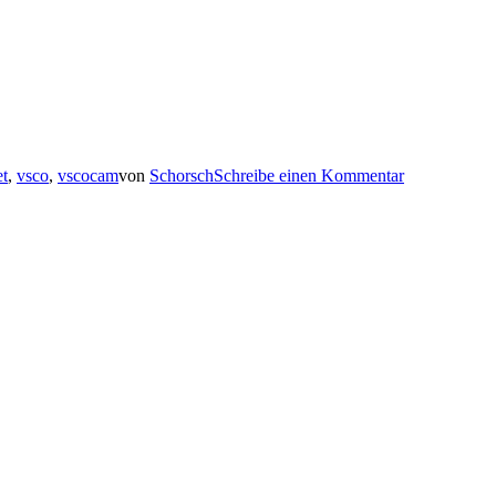
et
,
vsco
,
vscocam
von
Schorsch
Schreibe einen Kommentar