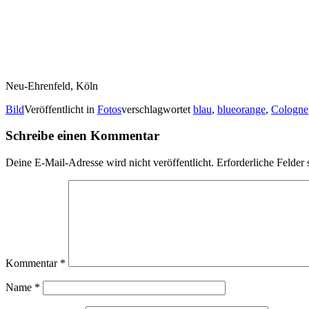
Neu-Ehrenfeld, Köln
Bild
Veröffentlicht in
Fotos
verschlagwortet
blau
,
blueorange
,
Cologne
Schreibe einen Kommentar
Deine E-Mail-Adresse wird nicht veröffentlicht.
Erforderliche Felder 
Kommentar
*
Name
*