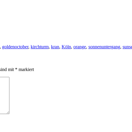
,
goldenoctober
,
kirchturm
,
kran
,
Köln
,
orange
,
sonnenuntergang
,
suns
sind mit
*
markiert