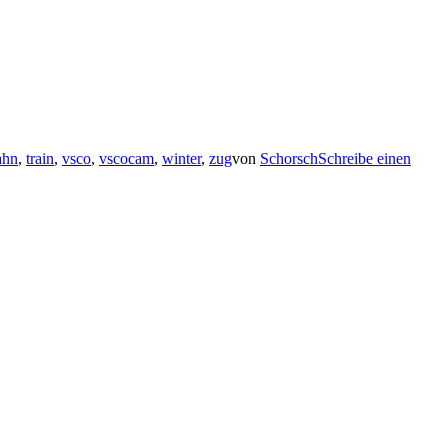
ahn
,
train
,
vsco
,
vscocam
,
winter
,
zug
von
Schorsch
Schreibe einen