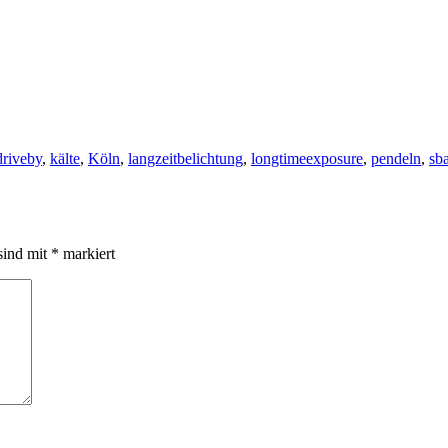
driveby
,
kälte
,
Köln
,
langzeitbelichtung
,
longtimeexposure
,
pendeln
,
sb
sind mit
*
markiert