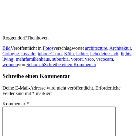
Roggendorf/Thenhoven
Bild
Veröffentlicht in
Fotos
verschlagwortet
architecture
,
Architektur
,
Cologne
,
fassade
,
iphone11pro
,
Köln
,
lichter
,
liebedeinestadt
,
lights
,
living
,
mehrfamilienhaus
,
suburbia
,
vorort
,
vsco
,
vscocam
,
wohnen
von
Schorsch
Schreibe einen Kommentar
Schreibe einen Kommentar
Deine E-Mail-Adresse wird nicht veröffentlicht.
Erforderliche
Felder sind mit
*
markiert
Kommentar
*