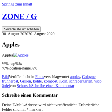
Springe zum Inhalt
ZONE / G
Seitenleiste umschalten
30. August 2020
30. August 2020
Apples
Apples
%%map%%
%%location-name%%
Bild
Veröffentlicht in
Fotos
verschlagwortet
apples
,
Cologne
,
frühherbst
,
Grillen
,
kohle
,
kompost
,
Köln
,
schrebergarten
,
vsco
,
äpfel
von
Schorsch
Schreibe einen Kommentar
Schreibe einen Kommentar
Deine E-Mail-Adresse wird nicht veröffentlicht.
Erforderliche
Felder sind mit
*
markiert