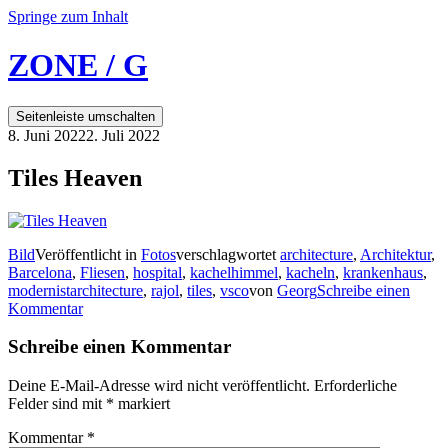
Springe zum Inhalt
ZONE / G
Seitenleiste umschalten
8. Juni 2022
2. Juli 2022
Tiles Heaven
Bild
Veröffentlicht in
Fotos
verschlagwortet
architecture
,
Architektur
,
Barcelona
,
Fliesen
,
hospital
,
kachelhimmel
,
kacheln
,
krankenhaus
,
modernistarchitecture
,
rajol
,
tiles
,
vsco
von
Georg
Schreibe einen
Kommentar
Schreibe einen Kommentar
Deine E-Mail-Adresse wird nicht veröffentlicht.
Erforderliche
Felder sind mit
*
markiert
Kommentar
*