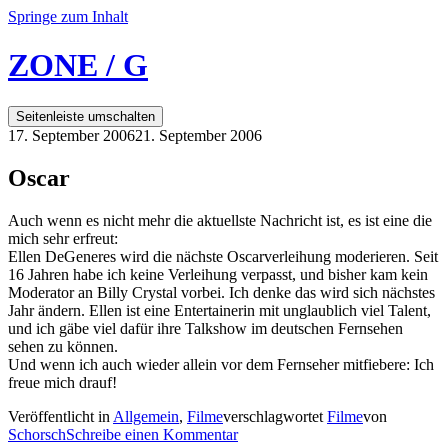
Springe zum Inhalt
ZONE / G
Seitenleiste umschalten
17. September 2006
21. September 2006
Oscar
Auch wenn es nicht mehr die aktuellste Nachricht ist, es ist eine die
mich sehr erfreut:
Ellen DeGeneres wird die nächste Oscarverleihung moderieren. Seit
16 Jahren habe ich keine Verleihung verpasst, und bisher kam kein
Moderator an Billy Crystal vorbei. Ich denke das wird sich nächstes
Jahr ändern. Ellen ist eine Entertainerin mit unglaublich viel Talent,
und ich gäbe viel dafür ihre Talkshow im deutschen Fernsehen
sehen zu können.
Und wenn ich auch wieder allein vor dem Fernseher mitfiebere: Ich
freue mich drauf!
Veröffentlicht in
Allgemein
,
Filme
verschlagwortet
Filme
von
Schorsch
Schreibe einen Kommentar