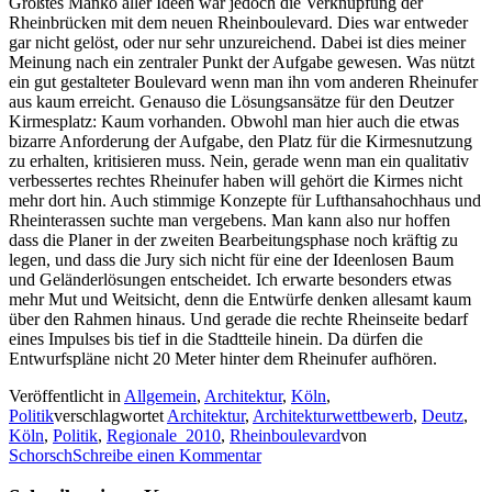
Größtes Manko aller Ideen war jedoch die Verknüpfung der
Rheinbrücken mit dem neuen Rheinboulevard. Dies war entweder
gar nicht gelöst, oder nur sehr unzureichend. Dabei ist dies meiner
Meinung nach ein zentraler Punkt der Aufgabe gewesen. Was nützt
ein gut gestalteter Boulevard wenn man ihn vom anderen Rheinufer
aus kaum erreicht. Genauso die Lösungsansätze für den Deutzer
Kirmesplatz: Kaum vorhanden. Obwohl man hier auch die etwas
bizarre Anforderung der Aufgabe, den Platz für die Kirmesnutzung
zu erhalten, kritisieren muss. Nein, gerade wenn man ein qualitativ
verbessertes rechtes Rheinufer haben will gehört die Kirmes nicht
mehr dort hin. Auch stimmige Konzepte für Lufthansahochhaus und
Rheinterassen suchte man vergebens. Man kann also nur hoffen
dass die Planer in der zweiten Bearbeitungsphase noch kräftig zu
legen, und dass die Jury sich nicht für eine der Ideenlosen Baum
und Geländerlösungen entscheidet. Ich erwarte besonders etwas
mehr Mut und Weitsicht, denn die Entwürfe denken allesamt kaum
über den Rahmen hinaus. Und gerade die rechte Rheinseite bedarf
eines Impulses bis tief in die Stadtteile hinein. Da dürfen die
Entwurfspläne nicht 20 Meter hinter dem Rheinufer aufhören.
Veröffentlicht in
Allgemein
,
Architektur
,
Köln
,
Politik
verschlagwortet
Architektur
,
Architekturwettbewerb
,
Deutz
,
Köln
,
Politik
,
Regionale_2010
,
Rheinboulevard
von
Schorsch
Schreibe einen Kommentar