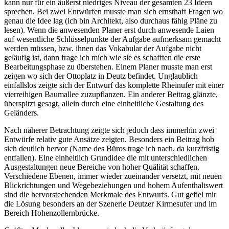
kann nur für ein äußerst niedriges Niveau der gesamten 23 Ideen
sprechen. Bei zwei Entwürfen musste man sich ernsthaft Fragen wo
genau die Idee lag (ich bin Architekt, also durchaus fähig Pläne zu
lesen). Wenn die anwesenden Planer erst durch anwesende Laien
auf wesentliche Schlüsselpunkte der Aufgabe aufmerksam gemacht
werden müssen, bzw. ihnen das Vokabular der Aufgabe nicht
geläufig ist, dann frage ich mich wie sie es schafften die erste
Bearbeitungsphase zu überstehen. Einem Planer musste man erst
zeigen wo sich der Ottoplatz in Deutz befindet. Unglaublich
einfallslos zeigte sich der Entwurf das komplette Rheinufer mit einer
vierreihigen Baumallee zuzupflanzen. Ein anderer Beitrag glänzte,
überspitzt gesagt, allein durch eine einheitliche Gestaltung des
Geländers.
Nach näherer Betrachtung zeigte sich jedoch dass immerhin zwei
Entwürfe relativ gute Ansätze zeigten. Besonders ein Beitrag hob
sich deutlich hervor (Name des Büros trage ich nach, da kurzfristig
entfallen). Eine einheitlich Grundidee die mit unterschiedlichen
Ausgestaltungen neue Bereiche von hoher Quälität schaffen.
Verschiedene Ebenen, immer wieder zueinander versetzt, mit neuen
Blickrichtungen und Wegebeziehungen und hohem Aufenthaltswert
sind die hervorstechenden Merkmale des Entwurfs. Gut gefiel mir
die Lösung besonders an der Szenerie Deutzer Kirmesufer und im
Bereich Hohenzollernbrücke.