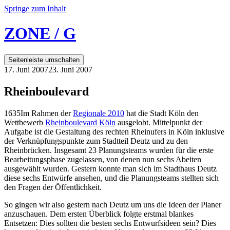
Springe zum Inhalt
ZONE / G
Seitenleiste umschalten
17. Juni 2007
23. Juni 2007
Rheinboulevard
1635
Im Rahmen der
Regionale 2010
hat die Stadt Köln den
Wettbewerb
Rheinboulevard Köln
ausgelobt. Mittelpunkt der
Aufgabe ist die Gestaltung des rechten Rheinufers in Köln inklusive
der Verknüpfungspunkte zum Stadtteil Deutz und zu den
Rheinbrücken. Insgesamt 23 Planungsteams wurden für die erste
Bearbeitungsphase zugelassen, von denen nun sechs Abeiten
ausgewählt wurden. Gestern konnte man sich im Stadthaus Deutz
diese sechs Entwürfe ansehen, und die Planungsteams stellten sich
den Fragen der Öffentlichkeit.
So gingen wir also gestern nach Deutz um uns die Ideen der Planer
anzuschauen. Dem ersten Überblick folgte erstmal blankes
Entsetzen: Dies sollten die besten sechs Entwurfsideen sein? Dies