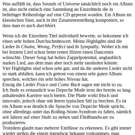
Was auffällt ist, dass Sounds of Universe tatsächlich noch ein Album
ist, also nicht einfach eine Sammlung an Einzeltiteln die in
beliebiger Reihenfolge auf eine CD gepresst wurden. Ein Album im
klassischen Sinn, auch in der Zusammenstellung komponiert, so
dass man es auch
durchhört
.
Wenn ich die Einzelnen Titel individuell bewerte, so bekomme ich
einen sehr hohen Durchschnittswert. Meine Highlights sind die
Lieder
In Chains, Wrong, Perfect
und
In Sympathy
. Wobei ich mir
bei letztem Lied schon beim ersten Hören einen Dancemix
wünschte. Dieser Song hat hohes Zappelpotential, unglaublich
starkes Lied, aus dem man aber noch mehr rausholen könnte.
Vier Highlights sind schon sehr gut, und da die anderen Lieder nicht
so stark abfallen, kann ich getrost von einem sehr guten Album
sprechen, welches ein sehr hohes Niveau hat.
Einzig die Lieder
Peace
und
Come Back
sagen mir nicht so zu.
Ich finde es erstaunlich was Depeche Mode trotz der bereits so lang
anhaltenden Karriere noch bieten. Die Platte wirkt frisch und
innovativ, jedoch ohne mit ihrem typischen Stil zu brechen. Es ist
ein Album was deutlich die Sprache von Depeche Mode spricht,
ohne allerdings unter das Rolling-Stone-Syndrom zu fallen, nämlich
seit Jahren auf einer Stufe zu stehen und Fließbandware zu
produzieren.
Trotzdem glaubt man mehrere Einflüsse zu erkennen. Es gibt immer
wieder stellen die einem irgendwie bekannt vorkommen, man