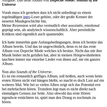
Aufgabe: Das neue Album von
Depeche Mode:
Sounds of the
Universe
Vorab muss ich gestehen dass ich nicht unbedingt zu einem
regelmäßigen
intro
-Leser gehöre, oder der große Kenner der
neueren Musikgeschichte bin.
Meine Rezension wird also vermutlich eher assoziativ, emotional
geprägt sein, als analytisch wissenschaftlich. Aber persönliche
Kritiken sind eigentlich auch spannender.
Ich hatte immerhin gute Anfangsbedingungen, denn ich besitze das
Album bereits. Und das ist ungewöhnlich, denn es ist das erste
Album von Depeche Mode welches ich besitze. Nicht das mir ihre
Musik bisher nicht gefallen hat, aber in meinen Hörgewohnheiten
tauchten immer nur einzelne Lieder von ihnen auf, nie ein ganzes
Album.
Nun also
Sounds of the Universe
.
Es ist ein erstaunlich griffiges Album, soll heißen, auch wenn beim
ersten Hören nicht viel hängen bleibt, so macht es doch Lust auf ein
weiteres Mal. Wie bei so vielen Alben zeigt sich das Potential erst
bei mehrfachem hören. Trotzdem legt man es nicht direkt nach
einmaligen Genuss zur Seite. Also obwohl das erste Hören
irgendwie ernüchtern ist, spürt man den Drang es nochmals zu
hören.