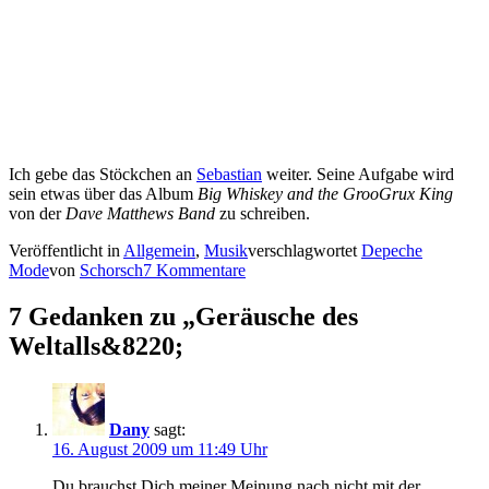
Ich gebe das Stöckchen an
Sebastian
weiter. Seine Aufgabe wird
sein etwas über das Album
Big Whiskey and the GrooGrux King
von der
Dave Matthews Band
zu schreiben.
Veröffentlicht in
Allgemein
,
Musik
verschlagwortet
Depeche
Mode
von
Schorsch
7 Kommentare
7 Gedanken zu „
Geräusche des
Weltalls
&8220;
Dany
sagt:
16. August 2009 um 11:49 Uhr
Du brauchst Dich meiner Meinung nach nicht mit der